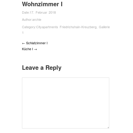
Wohnzimmer I
Date:
17. Februar 2018
Author:
archie
Category:
Cityapartments Friedrichshain-Kreuzberg
,
Gallerie
1
← Schlafzimmer I
Küche I →
Leave a Reply